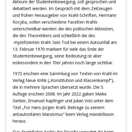
Akteure der Studentenbewegung, soll gesprochen und
debattiert werden. Im Gespräch mit dem Zeitzeugen
und frühen Herausgeber von Krahl-Schriften, Hermann
Kocyba, sollen verschiedene Facetten Krahls
unterscheidbar werden: die des politischen Aktivisten,
die des Theoretikers und schließlich die des
mystifizierten Krahl. Sein Tod bei einem Autounfall am
13. Februar 1970 markiert für viele das Ende der
Studentenbewegung, seine Bedeutung ist aber
insbesondere in den 70er Jahren noch lange sichtbar.
1972 erschien eine Sammlung von Texten von Krahl im
Verlag Neue Kritik („Konstitution und Klassenkampf“),
die in mehrere Sprachen übersetzt wurde. Die 5.
Auflage erschien 2008. Im Jahr 2022 gaben Meike
Gerber, Emanuel Kapfinger und Julian Volz unter dem
Titel „Für Hans-Jürgen Krahl. Beiträge zu seinem
antiautoritären Marxismus“ beim Verlag
mandelbaum
heraus.
Das Frankfurter Archiv der Revolte verwahrt die beim